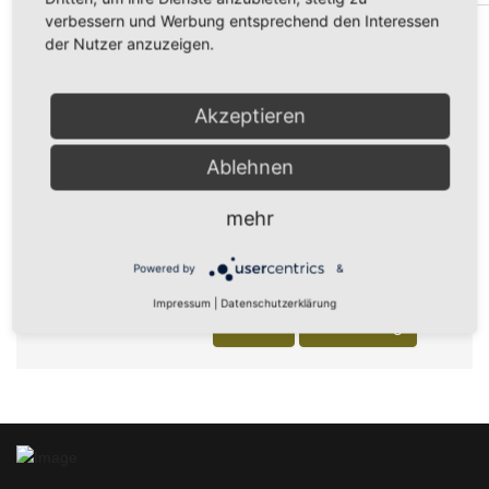
verbessern und Werbung entsprechend den Interessen
€
der Nutzer anzuzeigen.
Zahlungs-Methode
Bar vor Ort
Akzeptieren
Privacy Policy
By registering for this event
and agreeing to the Privacy
Ablehnen
Policy, you agree to this
website storing your
mehr
information.
Powered by
&
Impressum
|
Datenschutzerklärung