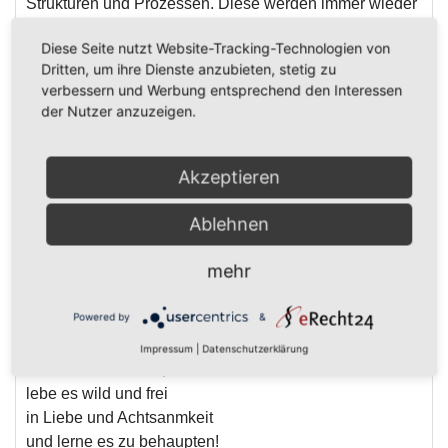
Strukturen und Prozessen. Diese werden immer wieder
mit der Natur und Schöpfung abgeglichen, um dadurch
Diese Seite nutzt Website-Tracking-Technologien von
die Gefahr deren Entartung zu minimieren, ja sogar
Dritten, um ihre Dienste anzubieten, stetig zu
auszuschließen.
verbessern und Werbung entsprechend den Interessen
der Nutzer anzuzeigen.
Du willst etwas anderes als den jetzigen Alltag? Du
willst Veränderung? Hiermit beginnt sie, einer klaren
und überprüfbaren Sicht auf ein realisierbares Leben in
Akzeptieren
Einklang mit der Natur und Schöpfung und allen
Mitwesen auf Mutter und Vater Erde.
Ablehnen
Über jeden mutigen Menschen mit offenem Geist und
Herzen freue mich
mehr
Powered by
&
In diesem Sinne,
Impressum
|
Datenschutzerklärung
nur das Echte zählt,
lebe es wild und frei
in Liebe und Achtsanmkeit
und lerne es zu behaupten!