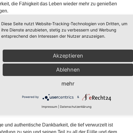
arkeit, die Fähigkeit das Leben wieder mehr zu genießen
gen.
Diese Seite nutzt Website-Tracking-Technologien von Dritten, um
Erntedank, hauptsächlich heut, doch nicht nur. Auch die
ihre Dienste anzubieten, stetig zu verbessern und Werbung
es und des fröhlichen Zusammenseins geben. Die
entsprechend den Interessen der Nutzer anzuzeigen.
ch, wie auch im sonstigen Leben. Es stehen nur noch
de Ernten an, doch die Massentracht ist eingeholt. Nun
, wen es zu sehr zum Feiern verleitet und dabei die
Akzeptieren
ten, winterfest zu machen, einzulagern und Überschüsse
ährlichen Weg, der ihn spätestens zur
Ablehnen
ngt.
mehr
ntwortungsvollen und selbstbestimmten Entscheidungen
t der Schöpfung und ihrem Geschenk der Fülle gegenüber.
Powered by
&
 bettelnde, oder gar sich selbst in Abhängigkeit sehende
Impressum
|
Datenschutzerklärung
ungen verbunden ist.
e und authentische Dankbarkeit, die tief verwurzelt ist
höpfung zu sein und seinen Teil zu all der Fülle und dem