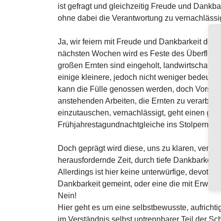
ist gefragt und gleichzeitig Freude und Dankb
ohne dabei die Verantwortung zu vernachlässi
Ja, wir feiern mit Freude und Dankbarkeit den 
nächsten Wochen wird es Feste des Überfluss
großen Ernten sind eingeholt, landwirtschaftli
einige kleinere, jedoch nicht weniger bedeuten
kann die Fülle genossen werden, doch Vorsicht
anstehenden Arbeiten, die Ernten zu verarbei
einzutauschen, vernachlässigt, geht einen gef
Frühjahrestagundnachtgleiche ins Stolpern bri
Doch geprägt wird diese, uns zu klaren, vera
herausfordernde Zeit, durch tiefe Dankbarkei
Allerdings ist hier keine unterwürfige, devote,
Dankbarkeit gemeint, oder eine die mit Erwart
Nein!
Hier geht es um eine selbstbewusste, aufrichtig
im Verständnis selbst untrennbarer Teil der Sc