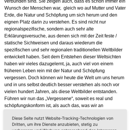
verbunden sind. Sie zeigen auch, dass es schon immer ein
Wunsch der Menschen war, gleich wo auf Mutter und Vater
Erde, die Natur und Schöpfung um sich herum und den
eignen Platz darin zu verstehen. Es sind nicht nur
regionalspezifische, sondern auch sehr alte
Erklärungsversuche, aus denen sich mit der Zeit feste /
statische Sichtweisen und daraus wiederum die
spezifischen und sehr regionalen traditionellen Weltbilder
entwickelt haben. Seit dem Entstehen dieser Weltsichten
haben wir vieles dazugelernt, ja, auch viel von einem
früheren Leben rein mit der Natur und Schöpfung
vergessen. Doch können wir heute die Welt um uns herum
und in uns selbst deutlich besser verstehen als noch vor
vielen hundert Jahren, als diese Weltbilder entstanden.
Führen wir nun das „Vergessene“, soweit es real und
schöpfungskonform ist, als auch das, was wir an
schöpfungskonformen Wissen dazugelernt haben,
Diese Seite nutzt Website-Tracking-Technologien von
zusammen, kommen wir der reinen Natur und Schöpfung
Dritten, um ihre Dienste anzubieten, stetig zu
einen großen Schritt näher, wie auch der Naturspiritualität