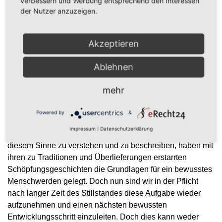
verbessern und Werbung entsprechend den Interessen
als Teil ihres Wesens.
der Nutzer anzuzeigen.
Ich denke, es ist an der Zeit, genau diesen Schritt jetzt zu
tun. Die naturspirituellen Sichtweisen / Konzepte /
Akzeptieren
Traditionen wie Schamanismus, Neo-Schamanismus,
Druidentum, Heidentum, Wicca, Pagan, und viele andere,
Ablehnen
waren wichtig und haben ihren Zweck erfüllt. Sie haben in
einer Zeit der überrationalen, mechanistischen und
mehr
industriellen Nachkriegs-Weltsicht, versucht uns daran zu
erinnern, dass wir ein untrennbarer Teil der Natur und
Powered by
&
Schöpfung, Teil von etwas Größerem sind. Unsere frühen
Impressum
|
Datenschutzerklärung
Vorfahren haben ihren Teil dazu beigetragen, ihre Welt in
diesem Sinne zu verstehen und zu beschreiben, haben mit
ihren zu Traditionen und Überlieferungen erstarrten
Schöpfungsgeschichten die Grundlagen für ein bewusstes
Menschwerden gelegt. Doch nun sind wir in der Pflicht
nach langer Zeit des Stillstandes diese Aufgabe wieder
aufzunehmen und einen nächsten bewussten
Entwicklungsschritt einzuleiten. Doch dies kann weder